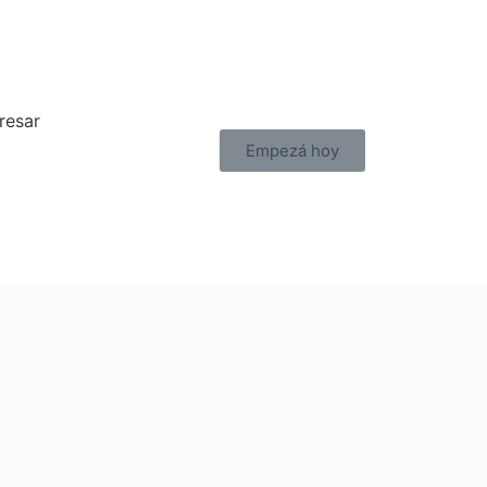
resar
Empezá hoy