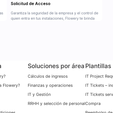
Solicitud de Acceso
tas
Garantiza la seguridad de la empresa y el control de
quien entra en tus instalaciones, Flowery te brinda
a
Soluciones por área
Plantillas
ry?
Cálculos de ingresos
IT Project Req
a Flowery?
Finanzas y operaciones
IT Tickets – i
IT y Gestión
IT Tickets ser
RRHH y selección de personal
Compra
diciones
Reembolso de